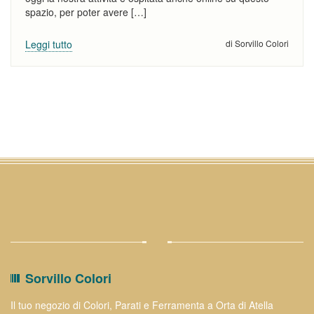
MARCHI
spazio, per poter avere […]
Leggi tutto
di Sorvillo Colori
NEWS
CONTATTI
Sorvillo Colori
Il tuo negozio di Colori, Parati e Ferramenta a Orta di Atella