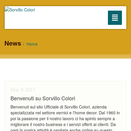
Toggle
navigati
HOME
News
Home
AZIENDA
PRODOTTI
Colori
Mar 9
2017
Parati
Benvenuti su Sorvillo Colori
Benvenuti sul sito Ufficiale di Sorvillo Colori, azienda
Ferramenta
specializzata nel settore vernici e l’home decor. Dal 1960 in
poi la passione per il nostro lavoro ci ha spinto sempre a
SHOWROOM
migliorare il nostro business e i servizi offerti ai clienti. Da
oggi la nostra attività è ospitata anche online su questo